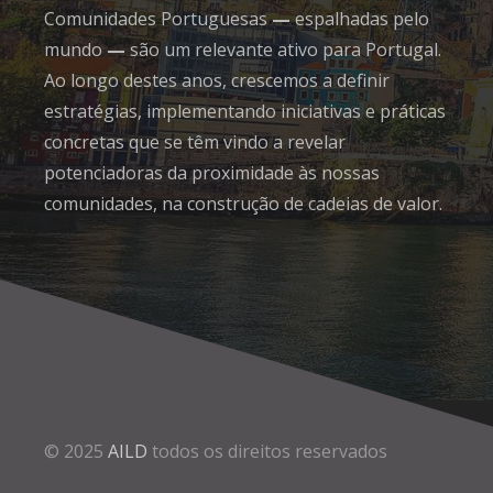
Comunidades Portuguesas
—
espalhadas pelo
page
mundo
—
são um relevante ativo para Portugal.
Ao longo destes anos, crescemos a definir
estratégias, implementando iniciativas e práticas
concretas que se têm vindo a revelar
potenciadoras da proximidade às nossas
comunidades, na construção de cadeias de valor.
© 2025
AILD
todos os direitos reservados