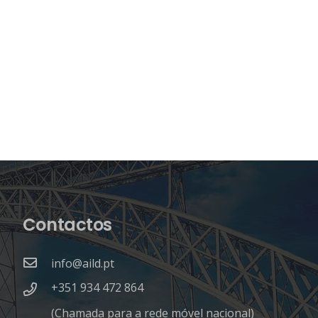
Contactos
info@aild.pt
+351 934 472 864
(Chamada para a rede móvel nacional)